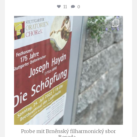
11
0
stuttgarter_oratorienchor
Juli 23
Probe mit Brněnský filharmonický sbor
Beseda
...