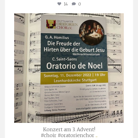
14
0
stuttgarter_oratorienchor
Nov. 29
Konzert am 3. Advent!
#choir #oratorienchor
...