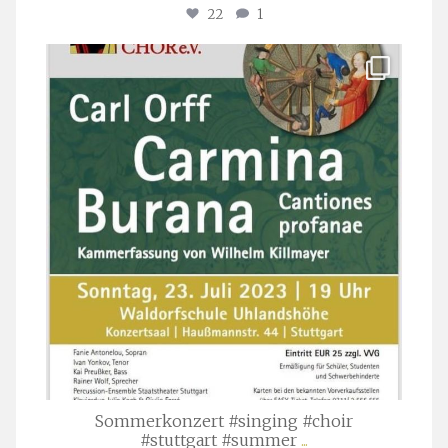
22
1
stuttgarter_oratorienchor
Juli 22
Sommerkonzert #singing #choir
#stuttgart #summer
...