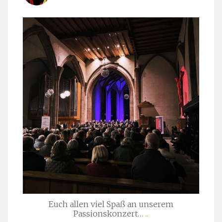
stuttgarter_oratorienchor
März 24
Euch allen viel Spaß an unserem
Passionskonzert…
...