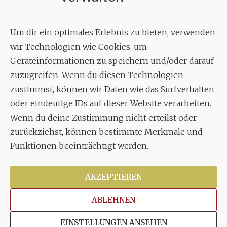
Geschäftsstelle:
c./o.
Bruno Feil
Um dir ein optimales Erlebnis zu bieten, verwenden
Aixheimer Str. 18
wir Technologien wie Cookies, um
70619 Stuttgart
Geräteinformationen zu speichern und/oder darauf
zuzugreifen. Wenn du diesen Technologien
MUSIK
zustimmst, können wir Daten wie das Surfverhalten
Musikalischer Leiter:
oder eindeutige IDs auf dieser Website verarbeiten.
Enrico Trummer
Wenn du deine Zustimmung nicht erteilst oder
Tel.
+49 (0)177 / 34 23 57 1
zurückziehst, können bestimmte Merkmale und
Facebook
Twitter
YouTube
Instagram
Funktionen beeinträchtigt werden.
AKZEPTIEREN
ABLEHNEN
Copyright © 2026
Stuttgarter Oratorienchor e.V.
Alle
EINSTELLUNGEN ANSEHEN
Rechte vorbehalten.