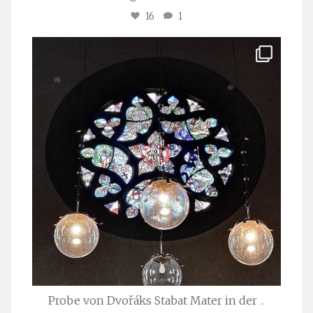
16
1
stuttgarter_oratorienchor
Apr. 1
Probe von Dvořáks Stabat Mater in der
...