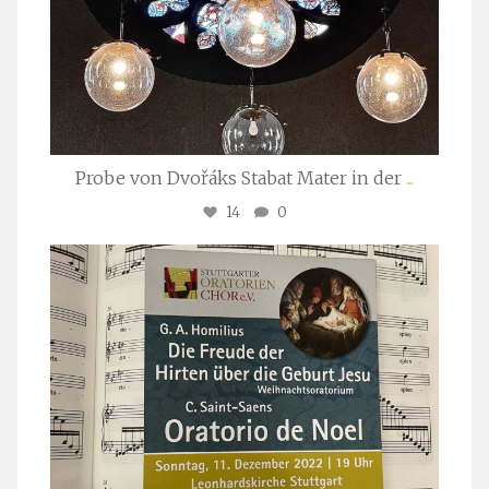
Probe von Dvořáks Stabat Mater in der
...
14
0
stuttgarter_oratorienchor
Nov. 29