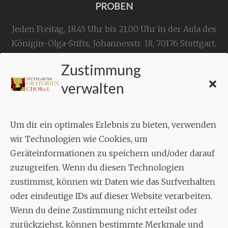
PROBEN
Jeden Freitag, 18.45 Uhr bis 21.00 Uhr in der Aula des
Königin-Olga-Stifts,
Johannesstr. 18,
70176 Stuttgart
.
Zustimmung
KONTAKT
verwalten
Geschäftsstelle:
c./o.
Bruno Feil
Um dir ein optimales Erlebnis zu bieten, verwenden
Aixheimer Str. 18
wir Technologien wie Cookies, um
70619 Stuttgart
Geräteinformationen zu speichern und/oder darauf
zuzugreifen. Wenn du diesen Technologien
MUSIK
zustimmst, können wir Daten wie das Surfverhalten
Musikalischer Leiter:
oder eindeutige IDs auf dieser Website verarbeiten.
Enrico Trummer
Wenn du deine Zustimmung nicht erteilst oder
Tel.
+49 (0)177 / 34 23 57 1
zurückziehst, können bestimmte Merkmale und