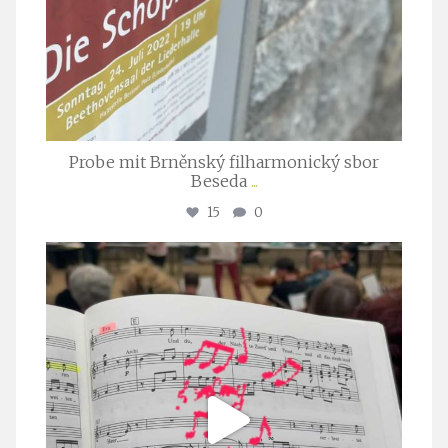
Probe mit Brněnský filharmonický sbor
Beseda
...
15
0
stuttgarter_oratorienchor
Juli 23