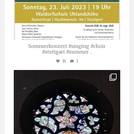
Sommerkonzert #singing #choir
#stuttgart #summer
...
16
1
stuttgarter_oratorienchor
Apr. 1