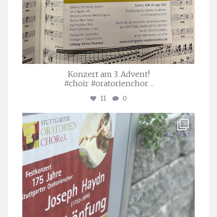
Konzert am 3. Advent!
#choir #oratorienchor
...
11
0
stuttgarter_oratorienchor
Juli 23