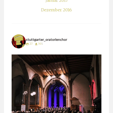
Januar 2017
Dezember 2016
stuttgarter_oratorienchor
27
301
stuttgarter_oratorienchor
März 24