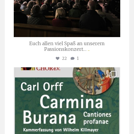
Euch allen viel Spaß an unserem
Passionskonzert…
...
22
1
stuttgarter_oratorienchor
Juli 22