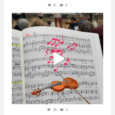
15
0
stuttgarter_oratorienchor
Juli 23
28
0