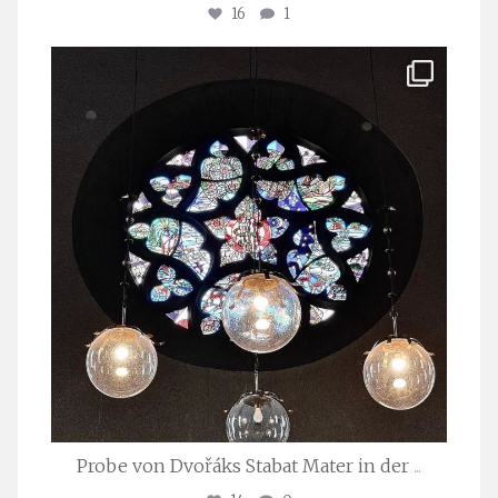
16
1
stuttgarter_oratorienchor
Apr. 1
Probe von Dvořáks Stabat Mater in der
...