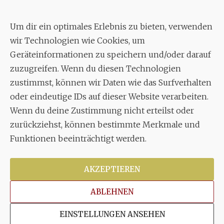
c./o.
Bruno Feil
Um dir ein optimales Erlebnis zu bieten, verwenden
Aixheimer Str. 18
wir Technologien wie Cookies, um
70619 Stuttgart
Geräteinformationen zu speichern und/oder darauf
zuzugreifen. Wenn du diesen Technologien
MUSIK
zustimmst, können wir Daten wie das Surfverhalten
Musikalischer Leiter:
oder eindeutige IDs auf dieser Website verarbeiten.
Enrico Trummer
Wenn du deine Zustimmung nicht erteilst oder
Tel.
+49 (0)177 / 34 23 57 1
zurückziehst, können bestimmte Merkmale und
Funktionen beeinträchtigt werden.
Facebook
Twitter
YouTube
Instagram
AKZEPTIEREN
ABLEHNEN
Copyright © 2026
Stuttgarter Oratorienchor e.V.
Alle
EINSTELLUNGEN ANSEHEN
Rechte vorbehalten.