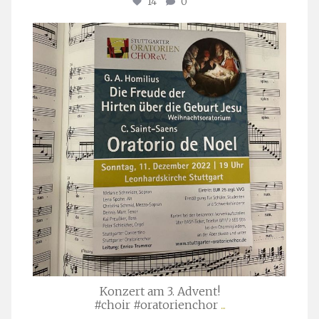
14
0
stuttgarter_oratorienchor
Nov. 29
Konzert am 3. Advent!
#choir #oratorienchor
...