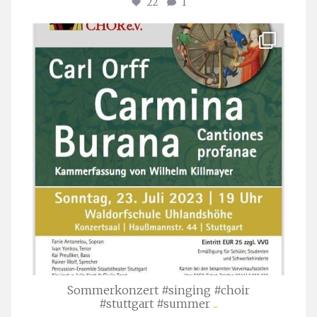
22
1
stuttgarter_oratorienchor
Juli 22
Sommerkonzert #singing #choir
#stuttgart #summer
...