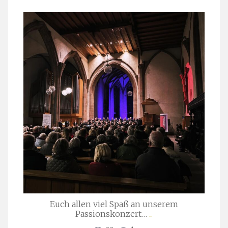
stuttgarter_oratorienchor
März 24
Euch allen viel Spaß an unserem
Passionskonzert…
...