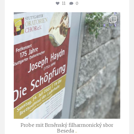
11
0
stuttgarter_oratorienchor
Juli 23
Probe mit Brněnský filharmonický sbor
Beseda
...