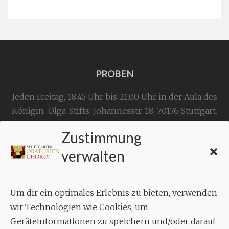
PROBEN
Jeden Freitag, 18.45 Uhr bis 21.00 Uhr in der Aula des
Königin-Olga-Stifts,
Johannesstr. 18,
70176 Stuttgart
.
Zustimmung
KONTAKT
verwalten
Geschäftsstelle:
c./o.
Bruno Feil
Um dir ein optimales Erlebnis zu bieten, verwenden
Aixheimer Str. 18
wir Technologien wie Cookies, um
70619 Stuttgart
Geräteinformationen zu speichern und/oder darauf