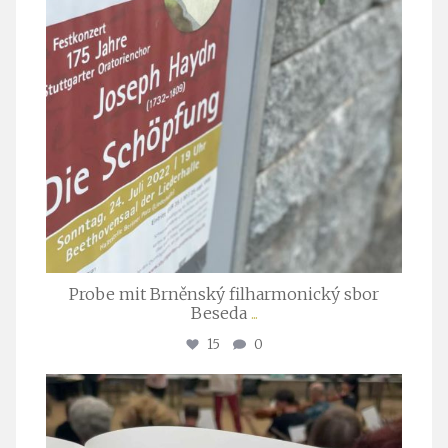
Probe mit Brněnský filharmonický sbor
Beseda
...
15
0
stuttgarter_oratorienchor
Juli 23