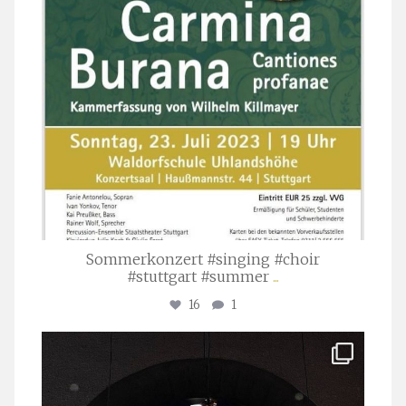
Sommerkonzert #singing #choir
#stuttgart #summer
...
16
1
stuttgarter_oratorienchor
Apr. 1