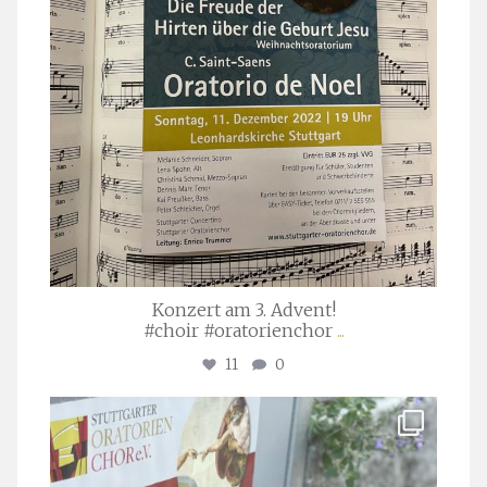
Konzert am 3. Advent!
#choir #oratorienchor
...
11
0
stuttgarter_oratorienchor
Juli 23