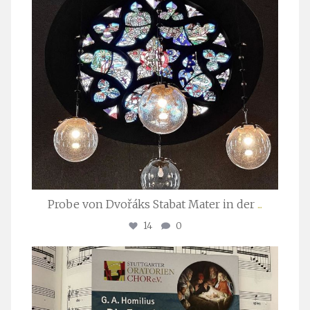
Probe von Dvořáks Stabat Mater in der
...
14
0
stuttgarter_oratorienchor
Nov. 29