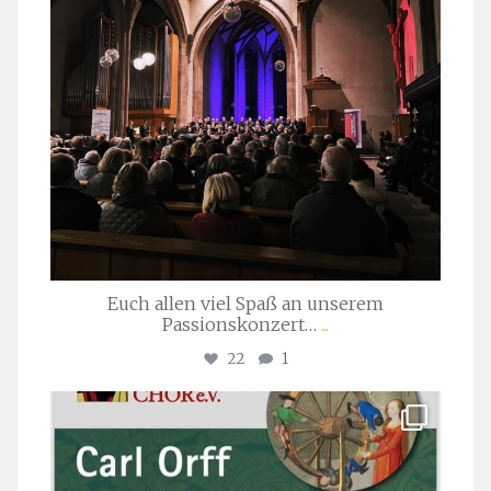
Euch allen viel Spaß an unserem
Passionskonzert…
...
22
1
stuttgarter_oratorienchor
Juli 22