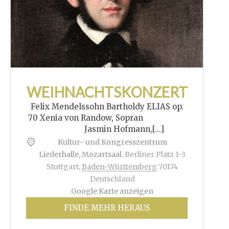
WEIHNACHTSKONZERT
Felix Mendelssohn Bartholdy ELIAS op.
70 Xenia von Randow, Sopran
Jasmin Hofmann,[...]
Kultur- und Kongresszentrum
Liederhalle, Mozartsaal
,
Berliner Platz 1-3
Stuttgart
,
Baden-Württemberg
70174
Deutschland
Google Karte anzeigen
FINDE MEHR HERAUS