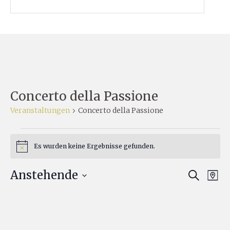
Concerto della Passione
Veranstaltungen
Concerto della Passione
Veranstaltungen
Es wurden keine Ergebnisse gefunden.
Hinweis
Ver
Anstehende
Verans
SUCHE
KART
Ans
Datum
Suche
Nav
auswählen.
und