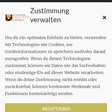
Zustimmung
KONTAKT
verwalten
Geschäftsstelle:
c./o.
Bruno Feil
Um dir ein optimales Erlebnis zu bieten, verwenden
Aixheimer Str. 18
wir Technologien wie Cookies, um
70619 Stuttgart
Geräteinformationen zu speichern und/oder darauf
zuzugreifen. Wenn du diesen Technologien
MUSIK
zustimmst, können wir Daten wie das Surfverhalten
Musikalischer Leiter:
oder eindeutige IDs auf dieser Website verarbeiten.
Enrico Trummer
Wenn du deine Zustimmung nicht erteilst oder
Tel.
+49 (0)177 / 34 23 57 1
zurückziehst, können bestimmte Merkmale und
Funktionen beeinträchtigt werden.
Facebook
Twitter
YouTube
Instagram
AKZEPTIEREN