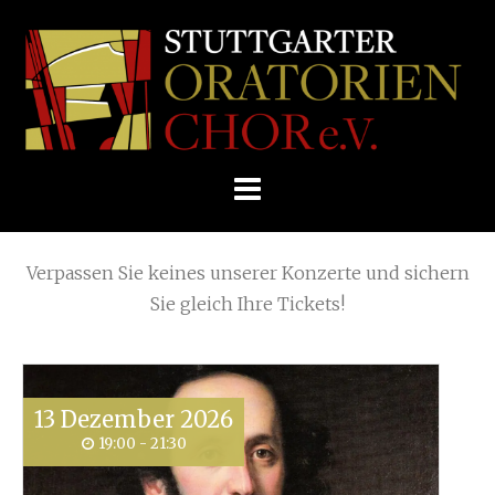
Skip
Home
»
Veranstaltung
to
STUTTGARTER
content
ORATORIENCHOR
Die nächsten KONZERTE
E.V.
Verpassen Sie keines unserer Konzerte und sichern
Sie gleich Ihre Tickets!
13
Dezember
2026
19:00 - 21:30