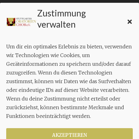
Zustimmung
KONTAKT
verwalten
Geschäftsstelle:
c./o.
Bruno Feil
Um dir ein optimales Erlebnis zu bieten, verwenden
Aixheimer Str. 18
wir Technologien wie Cookies, um
70619 Stuttgart
Geräteinformationen zu speichern und/oder darauf
zuzugreifen. Wenn du diesen Technologien
MUSIK
zustimmst, können wir Daten wie das Surfverhalten
Musikalischer Leiter:
oder eindeutige IDs auf dieser Website verarbeiten.
Enrico Trummer
Wenn du deine Zustimmung nicht erteilst oder
Tel.
+49 (0)177 / 34 23 57 1
zurückziehst, können bestimmte Merkmale und
Funktionen beeinträchtigt werden.
Facebook
Twitter
YouTube
Instagram
AKZEPTIEREN