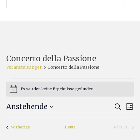
Concerto della Passione
Veranstaltungen
Concerto della Passione
Veranstaltungen
Es wurden keine Ergebnisse gefunden.
Hinweis
Ver
Anstehende
Verans
SUCHE
LISTE
Ans
Datum
Suche
Nav
wählen.
Veranstaltungen
Vorherige
Heute
und
NÄCHSTE
VERANSTA