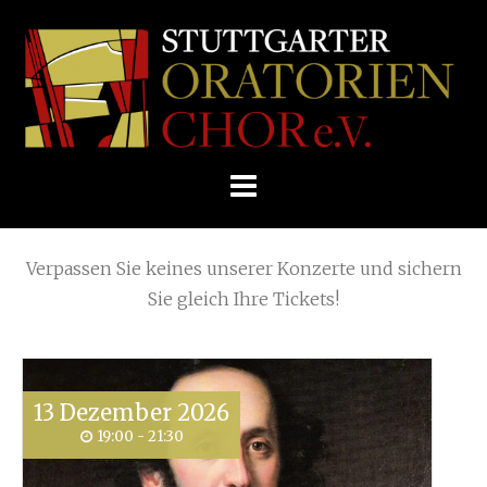
Skip
Home
»
Veranstaltung
to
STUTTGARTER
content
ORATORIENCHOR
Die nächsten KONZERTE
E.V.
Verpassen Sie keines unserer Konzerte und sichern
Sie gleich Ihre Tickets!
13
Dezember
2026
19:00 - 21:30