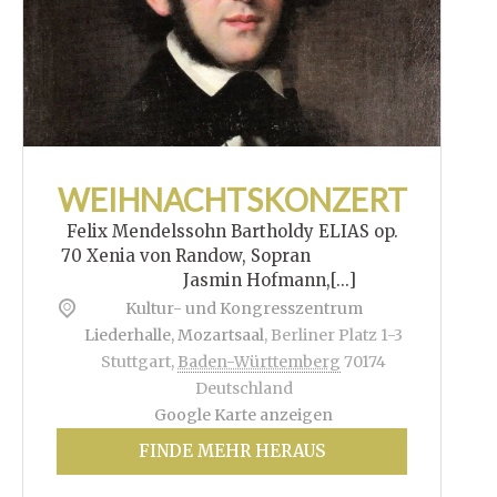
WEIHNACHTSKONZERT
Felix Mendelssohn Bartholdy ELIAS op.
70 Xenia von Randow, Sopran
Jasmin Hofmann,[...]
Kultur- und Kongresszentrum
Liederhalle, Mozartsaal
,
Berliner Platz 1-3
Stuttgart
,
Baden-Württemberg
70174
Deutschland
Google Karte anzeigen
FINDE MEHR HERAUS