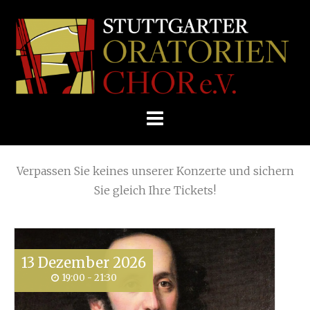
Skip
Home
»
Veranstaltung
to
STUTTGARTER
content
ORATORIENCHOR
Die nächsten KONZERTE
E.V.
Verpassen Sie keines unserer Konzerte und sichern
Sie gleich Ihre Tickets!
13
Dezember
2026
19:00 - 21:30