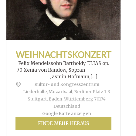
WEIHNACHTSKONZERT
Felix Mendelssohn Bartholdy ELIAS op.
70 Xenia von Randow, Sopran
Jasmin Hofmann,[...]
Kultur- und Kongresszentrum
Liederhalle, Mozartsaal
,
Berliner Platz 1-3
Stuttgart
,
Baden-Württemberg
70174
Deutschland
Google Karte anzeigen
FINDE MEHR HERAUS