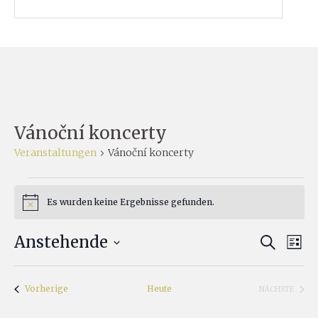
Vánoční koncerty
Veranstaltungen
Vánoční koncerty
Veranstaltungen
Es wurden keine Ergebnisse gefunden.
Hinweis
Ver
Anstehende
Verans
SUCHE
LISTE
Ans
Datum
Suche
Nav
wählen.
Veranstaltungen
Vorherige
Heute
und
NÄCHSTE
VERANSTA