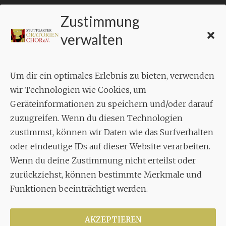
Zustimmung
KONTAKT
verwalten
Geschäftsstelle:
c./o.
Bruno Feil
Um dir ein optimales Erlebnis zu bieten, verwenden
Aixheimer Str. 18
wir Technologien wie Cookies, um
70619 Stuttgart
Geräteinformationen zu speichern und/oder darauf
zuzugreifen. Wenn du diesen Technologien
MUSIK
zustimmst, können wir Daten wie das Surfverhalten
Musikalischer Leiter:
oder eindeutige IDs auf dieser Website verarbeiten.
Enrico Trummer
Wenn du deine Zustimmung nicht erteilst oder
Tel.
+49 (0)177 / 34 23 57 1
zurückziehst, können bestimmte Merkmale und
Funktionen beeinträchtigt werden.
Facebook
Twitter
YouTube
Instagram
AKZEPTIEREN