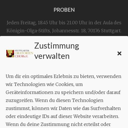
PROBEN
Jeden Freitag, 18.45 Uhr bis 21.00 Uhr in der Aula des
Königin-Olga-Stifts,
Johannesstr. 18,
70176 Stuttgart
.
Zustimmung
KONTAKT
verwalten
Geschäftsstelle:
c./o.
Bruno Feil
Um dir ein optimales Erlebnis zu bieten, verwenden
Aixheimer Str. 18
wir Technologien wie Cookies, um
70619 Stuttgart
Geräteinformationen zu speichern und/oder darauf
zuzugreifen. Wenn du diesen Technologien
MUSIK
zustimmst, können wir Daten wie das Surfverhalten
Musikalischer Leiter:
oder eindeutige IDs auf dieser Website verarbeiten.
Enrico Trummer
Wenn du deine Zustimmung nicht erteilst oder