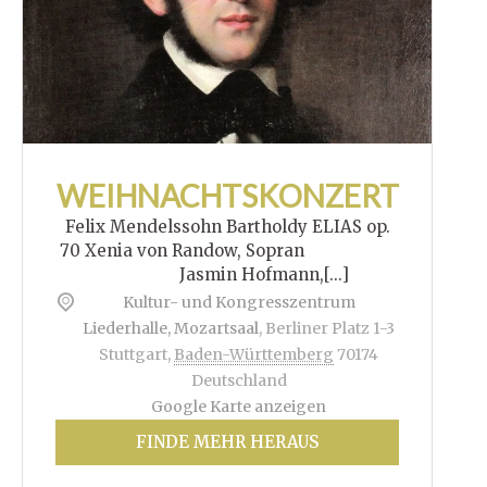
WEIHNACHTSKONZERT
Felix Mendelssohn Bartholdy ELIAS op.
70 Xenia von Randow, Sopran
Jasmin Hofmann,[...]
Kultur- und Kongresszentrum
Liederhalle, Mozartsaal
,
Berliner Platz 1-3
Stuttgart
,
Baden-Württemberg
70174
Deutschland
Google Karte anzeigen
FINDE MEHR HERAUS