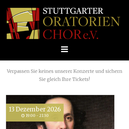
Skip
Home
»
Veranstaltung
to
STUTTGARTER
content
ORATORIENCHOR
Die nächsten KONZERTE
E.V.
Verpassen Sie keines unserer Konzerte und sichern
Sie gleich Ihre Tickets!
13
Dezember
2026
19:00 - 21:30