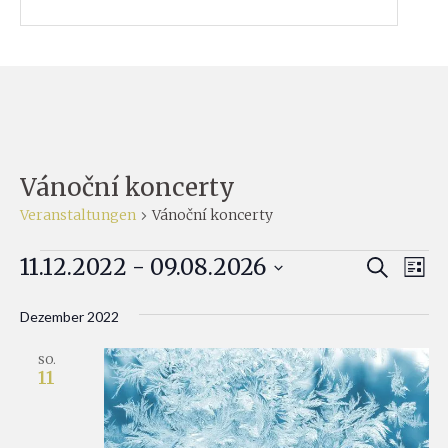
Vánoční koncerty
Veranstaltungen
Vánoční koncerty
Veranstaltungen
Ver
11.12.2022
 - 
09.08.2026
Verans
SUCHE
LISTE
Ans
Datum
Suche
Dezember 2022
Nav
wählen.
und
SO.
Ansich
11
Naviga