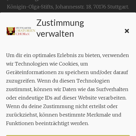
Königin-Olga-Stifts,
Johannesstr. 18,
70176 Stuttgart
.
Zustimmung
KONTAKT
verwalten
Geschäftsstelle:
c./o.
Bruno Feil
Um dir ein optimales Erlebnis zu bieten, verwenden
Aixheimer Str. 18
wir Technologien wie Cookies, um
70619 Stuttgart
Geräteinformationen zu speichern und/oder darauf
zuzugreifen. Wenn du diesen Technologien
MUSIK
zustimmst, können wir Daten wie das Surfverhalten
Musikalischer Leiter:
oder eindeutige IDs auf dieser Website verarbeiten.
Enrico Trummer
Wenn du deine Zustimmung nicht erteilst oder
Tel.
+49 (0)177 / 34 23 57 1
zurückziehst, können bestimmte Merkmale und
Funktionen beeinträchtigt werden.
Facebook
Twitter
YouTube
Instagram