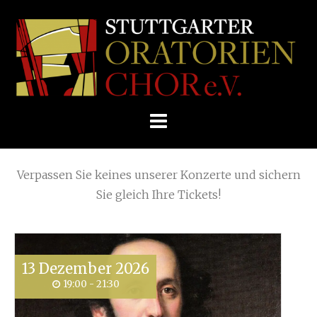
Skip
Home
»
Veranstaltung
to
STUTTGARTER
content
ORATORIENCHOR
Die nächsten KONZERTE
E.V.
Verpassen Sie keines unserer Konzerte und sichern
Sie gleich Ihre Tickets!
13
Dezember
2026
19:00 - 21:30