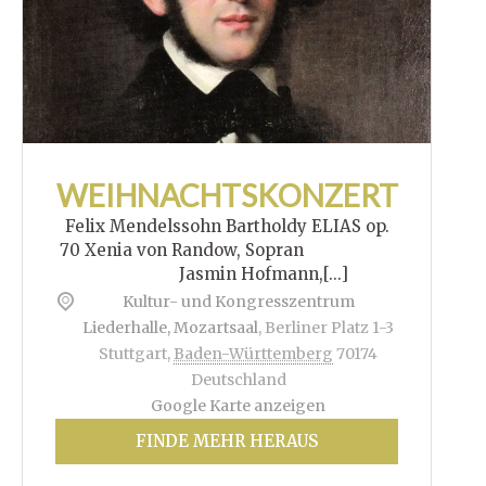
WEIHNACHTSKONZERT
Felix Mendelssohn Bartholdy ELIAS op.
70 Xenia von Randow, Sopran
Jasmin Hofmann,[...]
Kultur- und Kongresszentrum
Liederhalle, Mozartsaal
,
Berliner Platz 1-3
Stuttgart
,
Baden-Württemberg
70174
Deutschland
Google Karte anzeigen
FINDE MEHR HERAUS