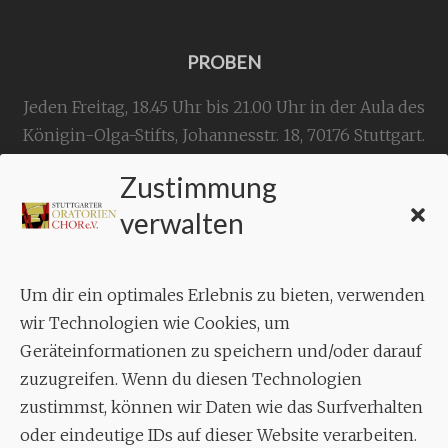
PROBEN
Jeden Freitag, 18.45 Uhr bis 21.00 Uhr in der Aula des
Königin-Olga-Stifts,
Johannesstr. 18,
70176 Stuttgart
.
Zustimmung
KONTAKT
verwalten
Geschäftsstelle:
c./o.
Bruno Feil
Um dir ein optimales Erlebnis zu bieten, verwenden
Aixheimer Str. 18
wir Technologien wie Cookies, um
70619 Stuttgart
Geräteinformationen zu speichern und/oder darauf
zuzugreifen. Wenn du diesen Technologien
MUSIK
zustimmst, können wir Daten wie das Surfverhalten
Musikalischer Leiter:
oder eindeutige IDs auf dieser Website verarbeiten.