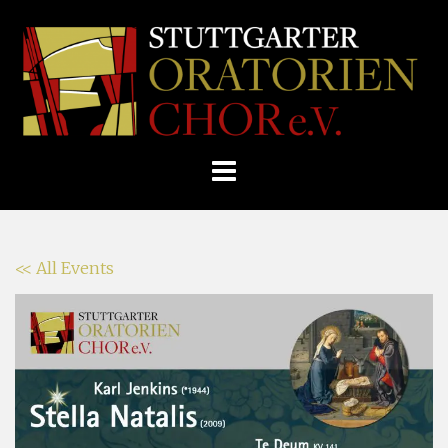
Skip
Home
»
Veranstaltung
»
to
STUTTGARTER
Karl Jenkins: Stella Natalis
content
ORATORIENCHOR
E.V.
<< All Events