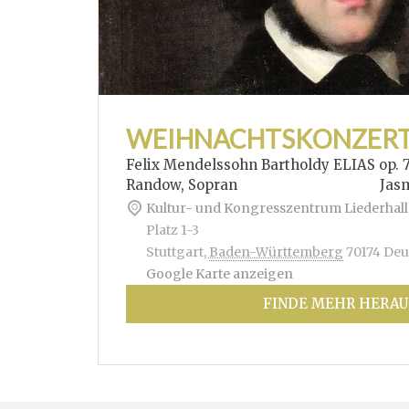
WEIHNACHTSKONZER
Felix Mendelssohn Bartholdy ELIAS op. 
Randow, Sopran Jasmin Hof
Kultur- und Kongresszentrum Liederhall
Platz 1-3
Stuttgart
,
Baden-Württemberg
70174
Deu
Google Karte anzeigen
FINDE MEHR HERAU