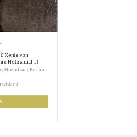
T
70 Xenia von
mann,[...]
e, Mozartsaal
,
Berliner
tschland
S