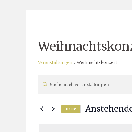
Weihnachtskon
Veranstaltungen
Weihnachtskonzert
Veranstaltungen
Veranstaltungen
Bitte
Suche
Schlüsselwort
eingeben.
und
Anstehend
Suche
Heute
Ansichten,
nach
Datum
Navigation
Veranstaltungen
wählen.