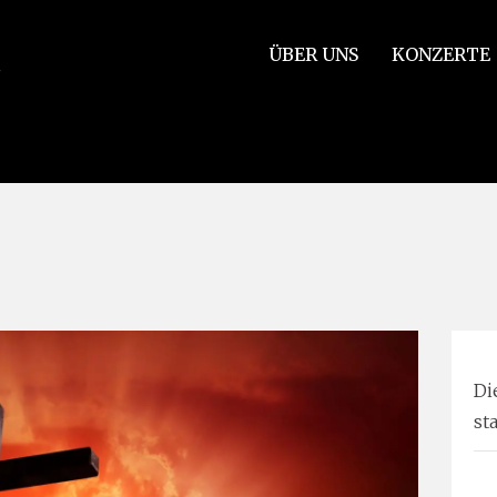
ÜBER UNS
KONZERTE
ven Last Words of Our Savior on the Cross & Cello Concerto in 
Di
st