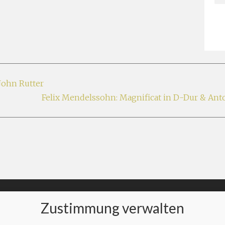
John Rutter
Felix Mendelssohn: Magnificat in D-Dur & Ant
Zustimmung verwalten
AKT
MUSIK