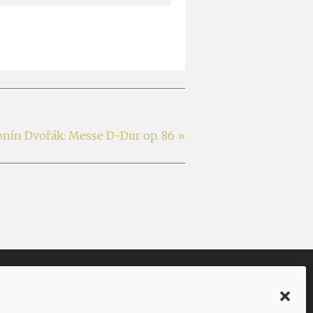
onín Dvořák: Messe D-Dur op. 86
»
Facebook
Twitter
YouTube
Instagram