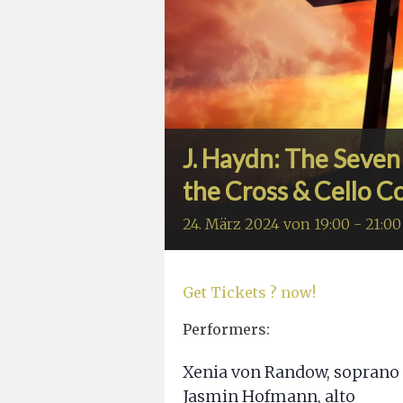
J. Haydn: The Seven
the Cross & Cello C
24. März 2024 von 19:00
-
21:00
Get Tickets ? now!
Performers:
Xenia von Randow, soprano
Jasmin Hofmann, alto