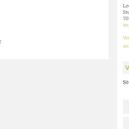
Le
St
70
an
Ve
r
an
St