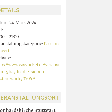
ETAILS
tum:
24. März 2024
t:
:00 - 21:00
ranstaltungskategorie:
Passion
ncert
bsite:
tps://www.easyticket.de/veranst
tung/haydn-die-sieben-
tzten-worte/97057/
VERANSTALTUNGSORT
onhardskirche Stuttgart