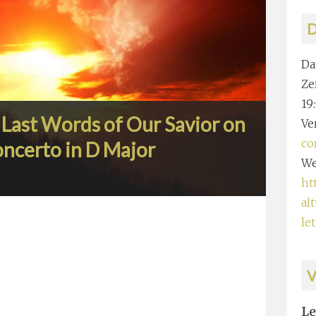
D
Da
Zei
19
 Last Words of Our Savior on
Ve
co
oncerto in D Major
We
ht
al
le
Le