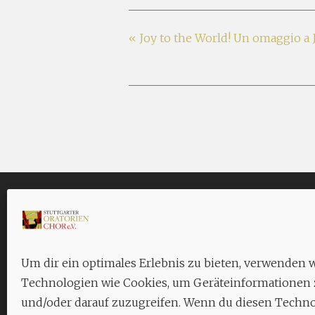
«
Joy to the World! Un omaggio a 
PROBEN
KONT
Jeden Freitag, 18.45 Uhr bis 21.00
Geschäf
Um dir ein optimales Erlebnis zu bieten, verwenden w
Uhr in der Aula des Königin-
c./o.
Br
Technologien wie Cookies, um Geräteinformationen 
Olga-Stifts,
Johannesstr. 18,
70176
Aixhei
und/oder darauf zuzugreifen. Wenn du diesen Techn
Stuttgart
.
70619 