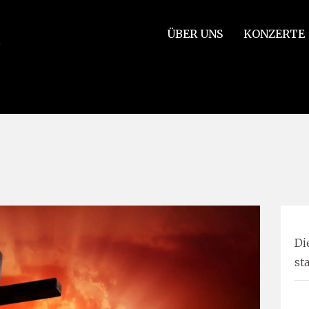
ÜBER UNS
KONZERTE
pt dernières paroles de notre Sauveur sur la croix & Concerto po
Di
st