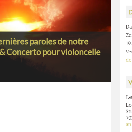
D
Da
Zei
dernières paroles de notre
19
 & Concerto pour violoncelle
Ve
de
Le
Le
St
70
an