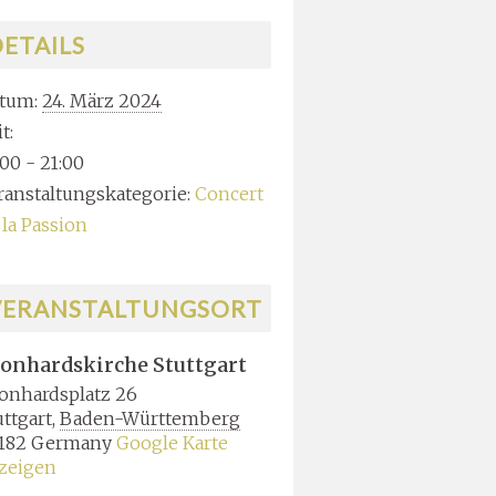
ETAILS
tum:
24. März 2024
t:
:00 - 21:00
ranstaltungskategorie:
Concert
 la Passion
VERANSTALTUNGSORT
onhardskirche Stuttgart
onhardsplatz 26
uttgart
,
Baden-Württemberg
182
Germany
Google Karte
zeigen