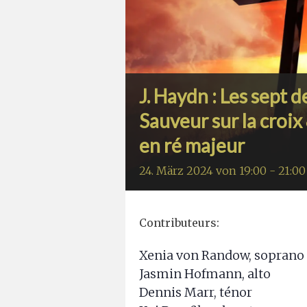
J. Haydn : Les sept 
Sauveur sur la croix
en ré majeur
24. März 2024 von 19:00
-
21:00
Contributeurs:
Xenia von Randow, soprano
Jasmin Hofmann, alto
Dennis Marr, ténor