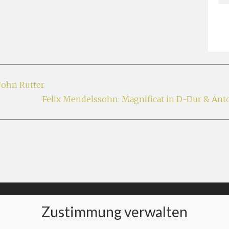
John Rutter
Felix Mendelssohn: Magnificat in D-Dur & Ant
Zustimmung verwalten
AKT
MUSIK