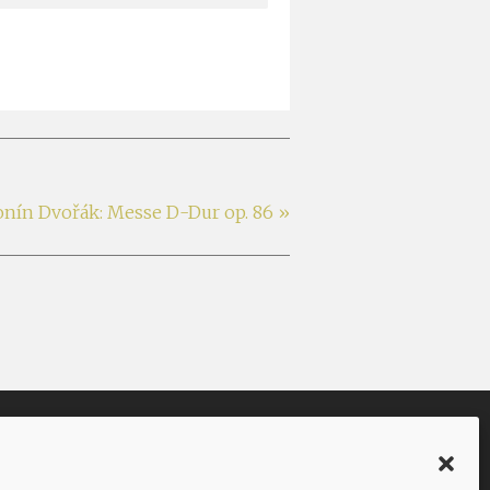
onín Dvořák: Messe D-Dur op. 86
»
Facebook
Twitter
YouTube
Instagram