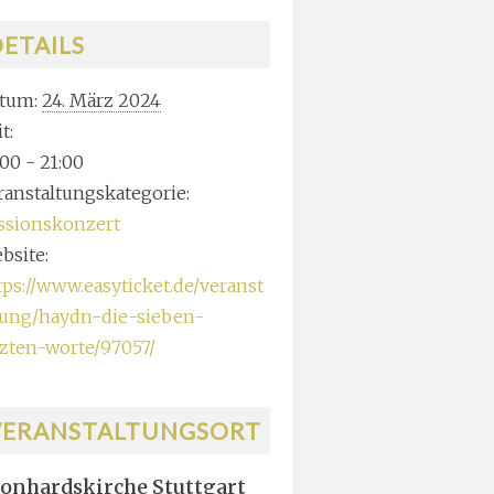
ETAILS
tum:
24. März 2024
t:
:00 - 21:00
ranstaltungskategorie:
ssionskonzert
bsite:
tps://www.easyticket.de/veranst
tung/haydn-die-sieben-
tzten-worte/97057/
VERANSTALTUNGSORT
onhardskirche Stuttgart