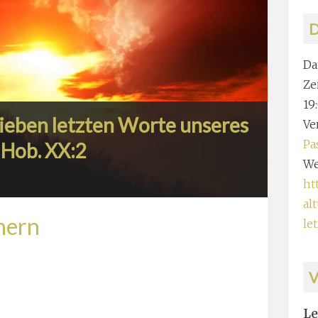
D
Da
Zei
19
sieben letzten Worte unseres
Ve
Pa
 Hob. XX:2
We
ht
al
chern
le
Le