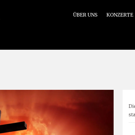
ÜBER UNS
KONZERTE
e sieben letzten Worte unseres Erlösers am Kreuze, Hob. XX:2
Di
st