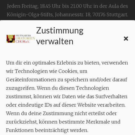
Jeden Freitag, 18.45 Uhr bis 21.00 Uhr in der Aula des
Königin-Olga-Stifts,
Johannesstr. 18,
70176 Stuttgart
.
Zustimmung
KONTAKT
verwalten
Geschäftsstelle:
c./o.
Bruno Feil
Um dir ein optimales Erlebnis zu bieten, verwenden
Aixheimer Str. 18
wir Technologien wie Cookies, um
70619 Stuttgart
Geräteinformationen zu speichern und/oder darauf
zuzugreifen. Wenn du diesen Technologien
MUSIK
zustimmst, können wir Daten wie das Surfverhalten
Musikalischer Leiter:
oder eindeutige IDs auf dieser Website verarbeiten.
Enrico Trummer
Wenn du deine Zustimmung nicht erteilst oder
Tel.
+49 (0)177 / 34 23 57 1
zurückziehst, können bestimmte Merkmale und
Facebook
Twitter
YouTube
Instagram
Funktionen beeinträchtigt werden.