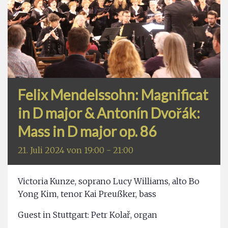
Felix Mendelssohn: Magnificat
in D major & Antonín Dvořák:
Mass in D major op. 86
21. Juli 2024 von 19:00
-
21:00
Victoria Kunze, soprano Lucy Williams, alto Bo
Yong Kim, tenor Kai Preußker, bass
Guest in Stuttgart: Petr Kolař, organ