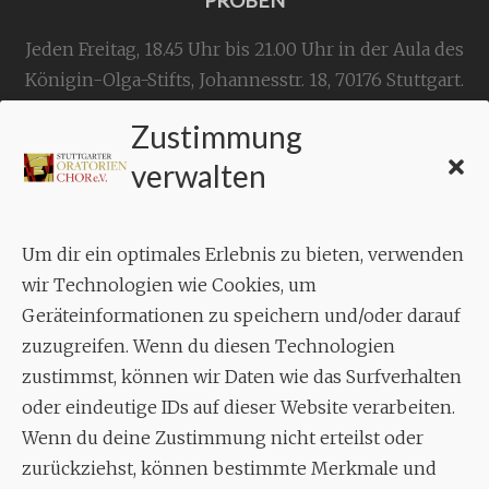
Jeden Freitag, 18.45 Uhr bis 21.00 Uhr in der Aula des
Königin-Olga-Stifts,
Johannesstr. 18,
70176 Stuttgart
.
Zustimmung
KONTAKT
verwalten
Geschäftsstelle:
c./o.
Bruno Feil
Um dir ein optimales Erlebnis zu bieten, verwenden
Aixheimer Str. 18
wir Technologien wie Cookies, um
70619 Stuttgart
Geräteinformationen zu speichern und/oder darauf
zuzugreifen. Wenn du diesen Technologien
MUSIK
zustimmst, können wir Daten wie das Surfverhalten
Musikalischer Leiter:
oder eindeutige IDs auf dieser Website verarbeiten.
Enrico Trummer
Wenn du deine Zustimmung nicht erteilst oder
Tel.
+49 (0)177 / 34 23 57 1
zurückziehst, können bestimmte Merkmale und