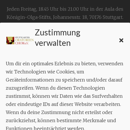
Jeden Freitag, 18.45 Uhr bis 21.00 Uhr in der Aula des
Königin-Olga-Stifts,
Johannesstr. 18,
70176 Stuttgart
.
Zustimmung
KONTAKT
verwalten
Geschäftsstelle:
c./o.
Bruno Feil
Um dir ein optimales Erlebnis zu bieten, verwenden
Aixheimer Str. 18
wir Technologien wie Cookies, um
70619 Stuttgart
Geräteinformationen zu speichern und/oder darauf
zuzugreifen. Wenn du diesen Technologien
MUSIK
zustimmst, können wir Daten wie das Surfverhalten
Musikalischer Leiter:
oder eindeutige IDs auf dieser Website verarbeiten.
Enrico Trummer
Wenn du deine Zustimmung nicht erteilst oder
Tel.
+49 (0)177 / 34 23 57 1
zurückziehst, können bestimmte Merkmale und
Funktionen beeinträchtigt werden.