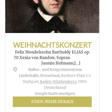
WEIHNACHTSKONZERT
Felix Mendelssohn Bartholdy ELIAS op.
70 Xenia von Randow, Sopran
Jasmin Hofmann,[...]
Kultur- und Kongresszentrum
Liederhalle, Mozartsaal
,
Berliner Platz 1-3
Stuttgart
,
Baden-Württemberg
70174
Deutschland
Google Karte anzeigen
FINDE MEHR HERAUS