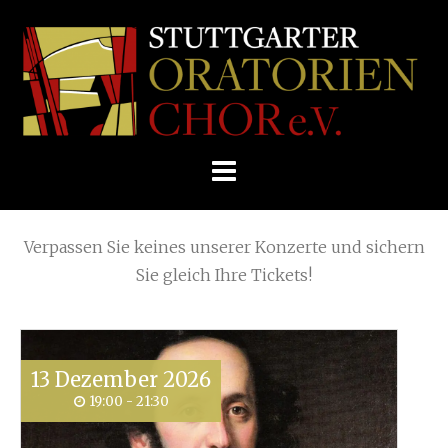
Skip
Home
»
Posts tagged
Solistenquartett
to
STUTTGARTER
content
ORATORIENCHOR
Die nächsten KONZERTE
E.V.
Verpassen Sie keines unserer Konzerte und sichern
Sie gleich Ihre Tickets!
13
Dezember
2026
19:00 - 21:30