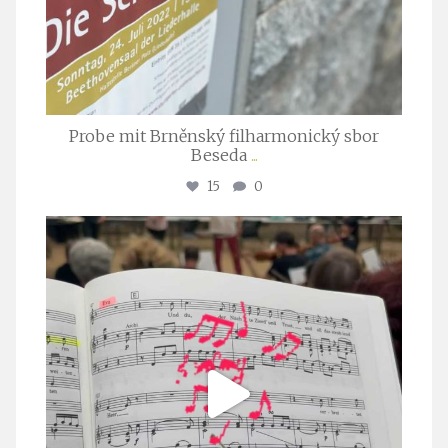
Probe mit Brněnský filharmonický sbor
Beseda
...
15
0
stuttgarter_oratorienchor
Juli 23