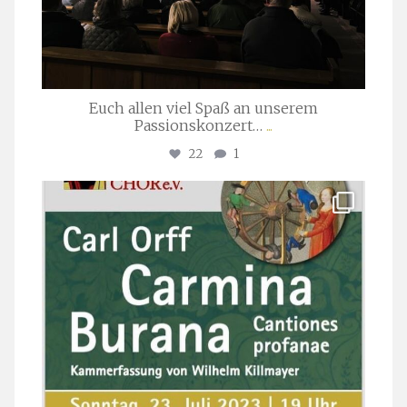
Euch allen viel Spaß an unserem
Passionskonzert…
...
22
1
stuttgarter_oratorienchor
Juli 22