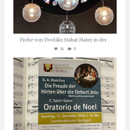
Probe von Dvořáks Stabat Mater in der
...
14
0
stuttgarter_oratorienchor
Nov. 29