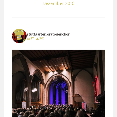
Dezember 2016
stuttgarter_oratorienchor
27
301
stuttgarter_oratorienchor
März 24