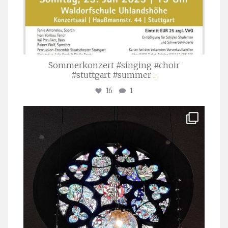
Sommerkonzert #singing #choir
#stuttgart #summer
...
16
1
stuttgarter_oratorienchor
Apr. 1