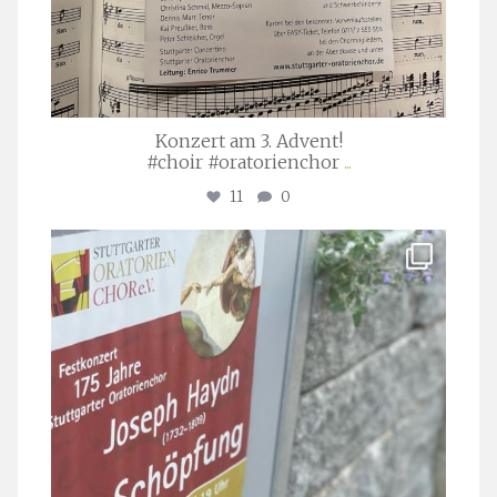
Konzert am 3. Advent!
#choir #oratorienchor
...
11
0
stuttgarter_oratorienchor
Juli 23